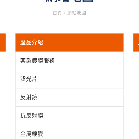
首頁
/
網站地圖
產品介紹
客製鍍膜服務
濾光片
反射鏡
抗反射膜
金屬鍍膜