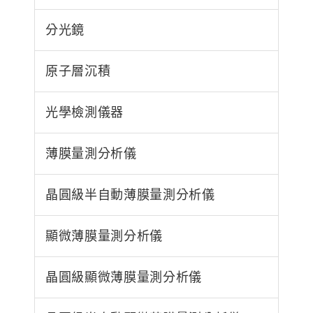
分光鏡
原子層沉積
光學檢測儀器
薄膜量測分析儀
晶圓級半自動薄膜量測分析儀
顯微薄膜量測分析儀
晶圓級顯微薄膜量測分析儀