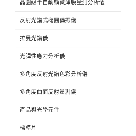
晶圓級半自動顯微薄膜量測分析儀
反射光譜式橢圓偏振儀
拉曼光譜儀
光彈性應力分析儀
多角度反射光譜色彩分析儀
多角度曲面反射量測儀
產品與光學元件
標準片