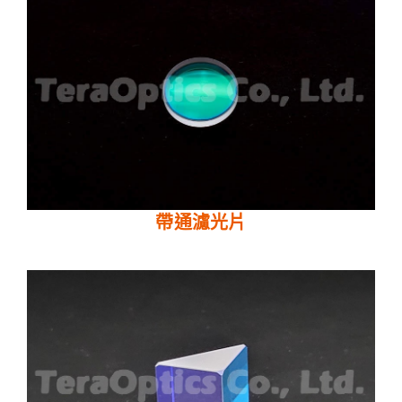
帶通濾光片